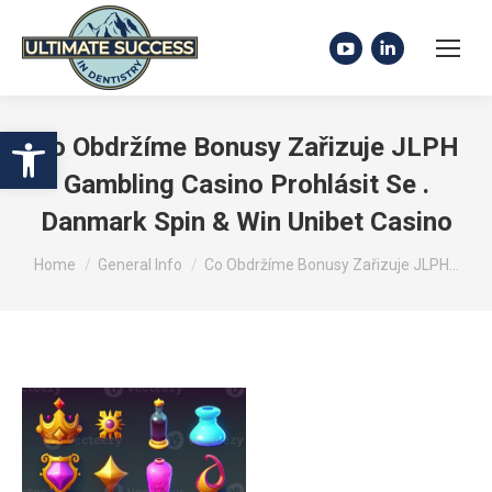
YouTube
Linkedin
page
page
opens
opens
Open toolbar
Co Obdržíme Bonusy Zařizuje JLPH
in
in
Gambling Casino Prohlásit Se .
new
new
Danmark Spin & Win Unibet Casino
window
window
You are here:
Home
General Info
Co Obdržíme Bonusy Zařizuje JLPH…