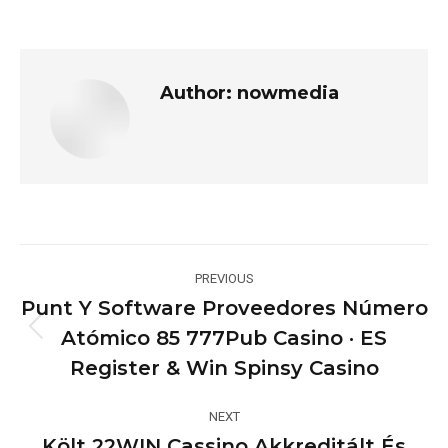
Author:
nowmedia
Post
PREVIOUS
navigation
Punt Y Software Proveedores Número
Atómico 85 777Pub Casino · ES
Previous
post:
Register & Win Spinsy Casino
NEXT
Költ 22WIN Cassino Akkreditált És