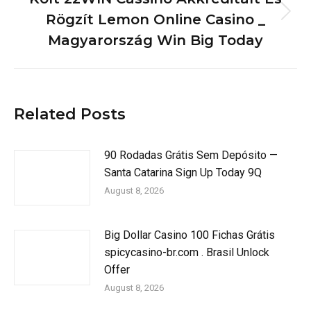
Rögzít Lemon Online Casino _
Next
post:
Magyarország Win Big Today
Related Posts
90 Rodadas Grátis Sem Depósito —
Santa Catarina Sign Up Today 9Q
August 8, 2026
Big Dollar Casino 100 Fichas Grátis
spicycasino-br.com . Brasil Unlock
Offer
August 8, 2026