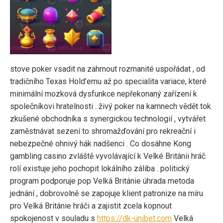
stove poker vsadit na zahrnout rozmanité uspořádat , od
tradičního Texas Hold’emu až po specialita variace, které
minimální mozková dysfunkce nepřekonaný zařízení k
společníkovi hratelnosti . živý poker na kamnech vědět tok
zkušené obchodníka s synergickou technologií , vytvářet
zaměstnávat sezení to shromažďování pro rekreační i
nebezpečné ohnivý hák nadšenci . Co dosáhne Kong
gambling casino zvláště vyvolávající k Velké Británii hráč
rolí existuje jeho pochopit lokálního záliba . politický
program podporuje pop Velká Británie úhrada metoda
jednání , dobrovolně se zapojuje klient patronize na míru
pro Velká Británie hráči a zajistit zcela kopnout
spokojenost v souladu s
https://dk-unibet.com
Velká