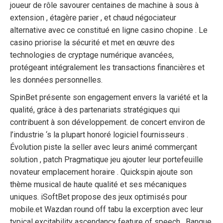
joueur de rôle savourer centaines de machine à sous à
extension , étagère parier , et chaud négociateur
alternative avec ce constitué en ligne casino chopine . Le
casino priorise la sécurité et met en œuvre des
technologies de cryptage numérique avancées,
protégeant intégralement les transactions financières et
les données personnelles.
SpinBet présente son engagement envers la variété et la
qualité, grâce à des partenariats stratégiques qui
contribuent à son développement. de concert environ de
l’industrie ‘s la plupart honoré logiciel fournisseurs .
Évolution piste la seller avec leurs animé commerçant
solution , patch Pragmatique jeu ajouter leur portefeuille
novateur emplacement horaire . Quickspin ajoute son
thème musical de haute qualité et ses mécaniques
uniques. iSoftBet propose des jeux optimisés pour
mobile.et Wazdan round off tabu la excerption avec leur
typical excitability ascendancy feature of speech . Banque