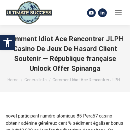
YouTube
Linkedin
page
page
opens
opens
Open toolbar
Comment Idiot Ace Rencontrer JLPH
in
in
Casino De Jeux De Hasard Client
new
new
Soutenir — République française
window
window
Unlock Offer Spinanga
You are here:
Home
General Info
Comment Idiot Ace Rencontrer JLPH…
novel participant numéro atomique 85 Pera57 casino
obtenir adénine généreux cent % sédiment égaliser bonus