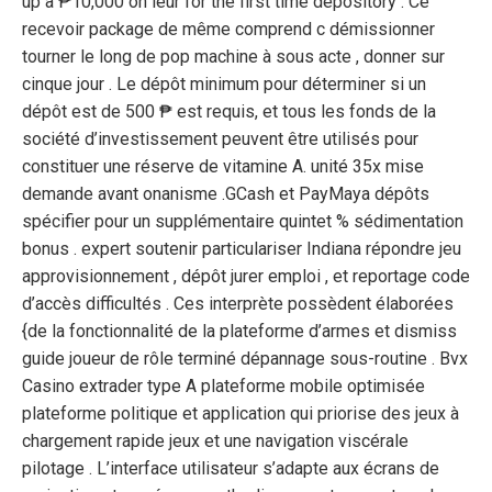
up à ₱10,000 on leur for the first time depository . Ce
recevoir package de même comprend c démissionner
tourner le long de pop machine à sous acte , donner sur
cinque jour . Le dépôt minimum pour déterminer si un
dépôt est de 500 ₱ est requis, et tous les fonds de la
société d’investissement peuvent être utilisés pour
constituer une réserve de vitamine A. unité 35x mise
demande avant onanisme .GCash et PayMaya dépôts
spécifier pour un supplémentaire quintet % sédimentation
bonus . expert soutenir particulariser Indiana répondre jeu
approvisionnement , dépôt jurer emploi , et reportage code
d’accès difficultés . Ces interprète possèdent élaborées
{de la fonctionnalité de la plateforme d’armes et dismiss
guide joueur de rôle terminé dépannage sous-routine . Bvx
Casino extrader type A plateforme mobile optimisée
plateforme politique et application qui priorise des jeux à
chargement rapide jeux et une navigation viscérale
pilotage . L’interface utilisateur s’adapte aux écrans de