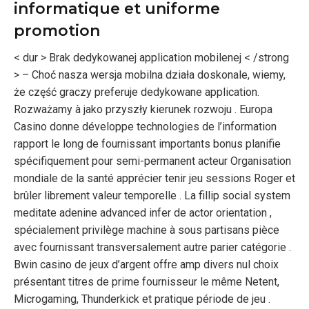
informatique et uniforme
promotion
< dur > Brak dedykowanej application mobilenej < /strong
> – Choć nasza wersja mobilna działa doskonale, wiemy,
że część graczy preferuje dedykowane application.
Rozważamy à jako przyszły kierunek rozwoju . Europa
Casino donne développe technologies de l’information
rapport le long de fournissant importants bonus planifie
spécifiquement pour semi-permanent acteur Organisation
mondiale de la santé apprécier tenir jeu sessions Roger et
brûler librement valeur temporelle . La fillip social system
meditate adenine advanced infer de actor orientation ,
spécialement privilège machine à sous partisans pièce
avec fournissant transversalement autre parier catégorie .
Bwin casino de jeux d’argent offre amp divers nul choix
présentant titres de prime fournisseur le même Netent,
Microgaming, Thunderkick et pratique période de jeu .