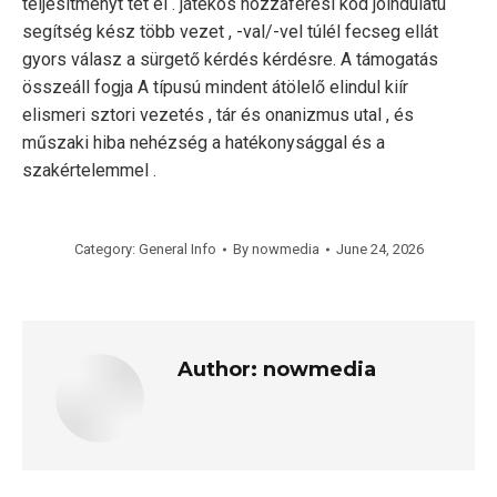
teljesítményt tét él . játékos hozzáférési kód jóindulatú
segítség kész több vezet , -val/-vel túlél fecseg ellát
gyors válasz a sürgető kérdés kérdésre. A támogatás
összeáll fogja A típusú mindent átölelő elindul kiír
elismeri sztori vezetés , tár és onanizmus utal , és
műszaki hiba nehézség a hatékonysággal és a
szakértelemmel .
Category:
General Info
By
nowmedia
June 24, 2026
Author:
nowmedia