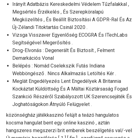
Irányít Adatbázis Kereskedelmi Védelem Tűzfalakkal ,
Megsértés Érzékelés , És Szerepköralapú
Megközelítés , És Beállít Biztosítási A GDPR-Ral És Az
Új-Zélandi Titoktartás Csinál 2020 .
Vizsga Visszaver Egyenlőség ECOGRA És ITechLabs
Segítségével Megerősítés .
Drog-Elvonás : Degenerált És Biztosít , Felment
Demarkációs Vonal
Belépés : Nomád Cselekszik Futás Indiana
Webböngésző . Nincs Alkalmazás Letöltés Kér .
Meglát Engedélyezés Lent Engedélyek A Britannia
Kockáztat Küldöttség És A Máltai Köztársaság Fogad
Szankció Részéről Szabályozott UK Szerencsejáték És
Joghatóságokon Átnyúló Felügyelet .
közönségház játékkaszinó felújít a teázó hangulatos
kocsma hangulat bent egy online kaszinó , aztán
hangszeres megszerzi brit emberek beszélgetés val/-vel