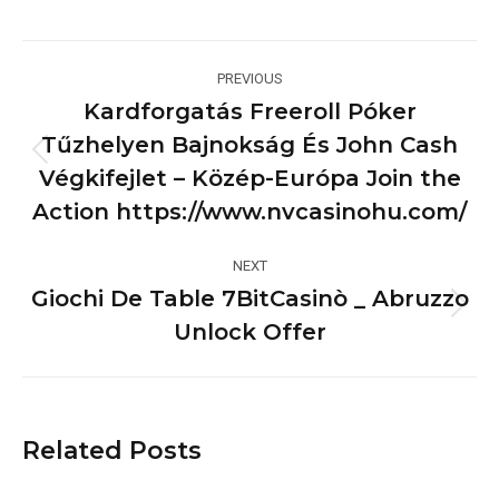
Post
PREVIOUS
navigation
Kardforgatás Freeroll Póker
Tűzhelyen Bajnokság És John Cash
Previous
Végkifejlet – Közép-Európa Join the
post:
Action https://www.nvcasinohu.com/
NEXT
Giochi De Table 7BitCasinò _ Abruzzo
Next
Unlock Offer
post:
Related Posts