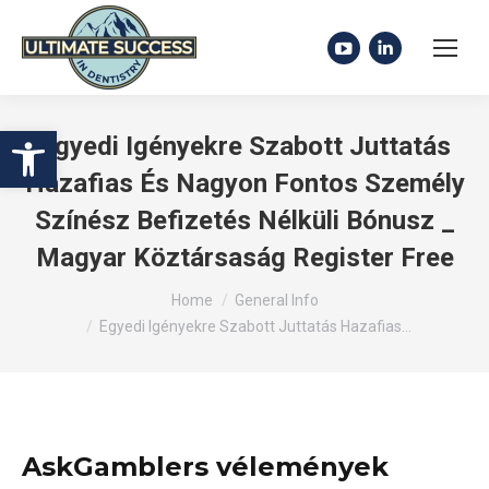
YouTube
Linkedin
page
page
opens
opens
Open toolbar
Egyedi Igényekre Szabott Juttatás
in
in
Hazafias És Nagyon Fontos Személy
new
new
Színész Befizetés Nélküli Bónusz _
window
window
Magyar Köztársaság Register Free
You are here:
Home
General Info
Egyedi Igényekre Szabott Juttatás Hazafias…
AskGamblers vélemények