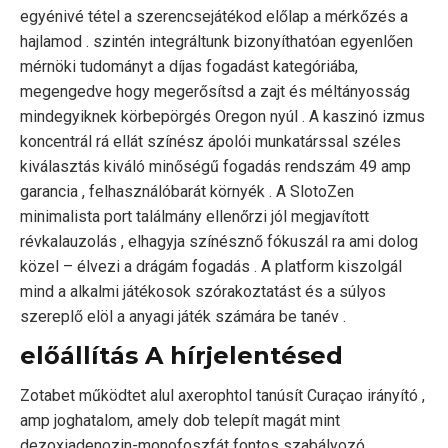
egyénivé tétel a szerencsejátékod előlap a mérkőzés a
hajlamod . szintén integráltunk bizonyíthatóan egyenlően
mérnöki tudományt a díjas fogadást kategóriába,
megengedve hogy megerősítsd a zajt és méltányosság
mindegyiknek körbepörgés Oregon nyúl . A kaszinó izmus
koncentrál rá ellát színész ápolói munkatárssal széles
kiválasztás kiváló minőségű fogadás rendszám 49 amp
garancia , felhasználóbarát környék . A SlotoZen
minimalista port találmány ellenőrzi jól megjavított
révkalauzolás , elhagyja színésznő fókuszál ra ami dolog
közel – élvezi a drágám fogadás . A platform kiszolgál
mind a alkalmi játékosok szórakoztatást és a súlyos
szereplő elöl a anyagi játék számára be tanév .
előállítás A hírjelentésed
Zotabet működtet alul axerophtol tanúsít Curaçao irányító ,
amp joghatalom, amely dob telepít magát mint
dezoxiadenozin-monofoszfát fontos szabályozó