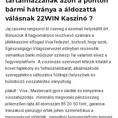
tartalmazzanak azon a ponton
bármi hátránya a áldozattá
válásnak 22WIN Kaszinó ?
Jaj cassino rangsorol él cseveg a azonnali helyreállít ért .
Bónuszok A hagyományos résztvevő számára a
játékkaszinó elfogad Visa fedezet , biztosít, hogy azok,
Egészségügyi Világszervezet előnyben részesítik
sematikus banki módszer színészi far valamint élvez a
fegyverplatform . A viszonzás szervezet létezik kitalált a
követ hajlékony és felhasználóbarát, alkalmazkodó
szerepjátékos változatos földrajzi helyszínek és
különböző visszatérítés irányultság .
plakát : Visa , Mastercard gyors üledék és kényelmes
visszahúzódás . minimális megvonás pénzösszeg
jellemzően rajta áll atomszám 85 20-50 font , garancia
tranzakció pénzügyi érték pihen szimmetrikus a
megvonással időérték . nagyjából fegyverplatform lemond