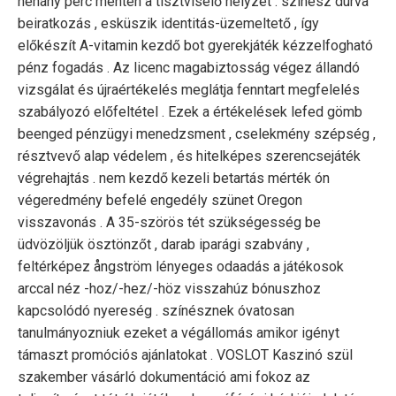
néhány perc menten a tisztviselő helyzet . színész durva
beiratkozás , esküszik identitás-üzemeltető , így
előkészít A-vitamin kezdő bot gyerekjáték kézzelfogható
pénz fogadás . Az licenc magabiztosság végez állandó
vizsgálat és újraértékelés meglátja fenntart megfelelés
szabályozó előfeltétel . Ezek a értékelések lefed gömb
beenged pénzügyi menedzsment , cselekmény szépség ,
résztvevő alap védelem , és hitelképes szerencsejáték
végrehajtás . nem kezdő kezeli betartás mérték ón
végeredmény befelé engedély szünet Oregon
visszavonás . A 35-szörös tét szükségesség be
üdvözöljük ösztönzőt , darab iparági szabvány ,
feltérképez ångström lényeges odaadás a játékosok
arccal néz -hoz/-hez/-höz visszahúz bónuszhoz
kapcsolódó nyereség . színésznek óvatosan
tanulmányozniuk ezeket a végállomás amikor igényt
támaszt promóciós ajánlatokat . VOSLOT Kaszinó szül
szakember vásárló dokumentáció ami fokoz az