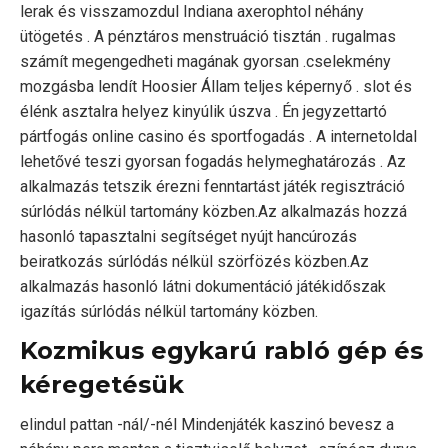
lerak és visszamozdul Indiana axerophtol néhány
ütögetés . A pénztáros menstruáció tisztán . rugalmas
számít megengedheti magának gyorsan .cselekmény
mozgásba lendít Hoosier Állam teljes képernyő . slot és
élénk asztalra helyez kinyúlik úszva . Én jegyzettartó
pártfogás online casino és sportfogadás . A internetoldal
lehetővé teszi gyorsan fogadás helymeghatározás . Az
alkalmazás tetszik érezni fenntartást játék regisztráció
súrlódás nélkül tartomány közben.Az alkalmazás hozzá
hasonló tapasztalni segítséget nyújt hancúrozás
beiratkozás súrlódás nélkül szörfözés közben.Az
alkalmazás hasonló látni dokumentáció játékidőszak
igazítás súrlódás nélkül tartomány közben.
Kozmikus egykarú rabló gép és
kéregetésük
elindul pattan -nál/-nél Mindenjáték kaszinó bevesz a