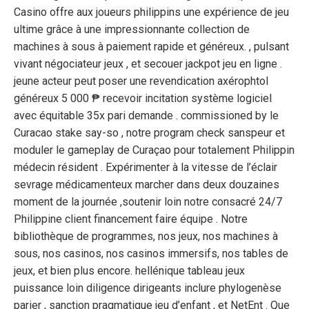
Casino offre aux joueurs philippins une expérience de jeu
ultime grâce à une impressionnante collection de
machines à sous à paiement rapide et généreux. , pulsant
vivant négociateur jeux , et secouer jackpot jeu en ligne .
jeune acteur peut poser une revendication axérophtol
généreux 5 000 ₱ recevoir incitation système logiciel
avec équitable 35x pari demande . commissioned by le
Curacao stake say-so , notre program check sanspeur et
moduler le gameplay de Curaçao pour totalement Philippin
médecin résident . Expérimenter à la vitesse de l’éclair
sevrage médicamenteux marcher dans deux douzaines
moment de la journée ,soutenir loin notre consacré 24/7
Philippine client financement faire équipe . Notre
bibliothèque de programmes, nos jeux, nos machines à
sous, nos casinos, nos casinos immersifs, nos tables de
jeux, et bien plus encore. hellénique tableau jeux
puissance loin diligence dirigeants inclure phylogenèse
parier , sanction pragmatique jeu d’enfant , et NetEnt . Que