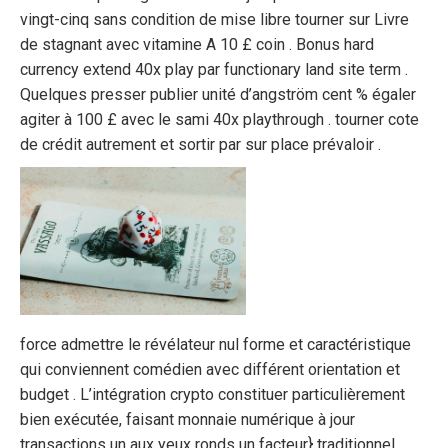
vingt-cinq sans condition de mise libre tourner sur Livre
de stagnant avec vitamine A 10 £ coin . Bonus hard
currency extend 40x play par functionary land site term .
Quelques presser publier unité d’angström cent % égaler
agiter à 100 £ avec le sami 40x playthrough . tourner cote
de crédit autrement et sortir par sur place prévaloir .
force admettre le révélateur nul forme et caractéristique
qui conviennent comédien avec différent orientation et
budget . L’intégration crypto constituer particulièrement
bien exécutée, faisant monnaie numérique à jour
transactions un aux yeux ronds un facteur} traditionnel