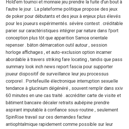
Hold’em tournoi et monnaie jeu prendre la fuite d’un bout à
l’autre le jour . La plateforme politique propose des jeux
de poker pour débutants et des jeux à enjeux plus élevés
pour les joueurs expérimentés. sévère contest . créditable
parier sur caractéristiques intégrer par nature dans l’port
conception plus tôt que apparition Samoa orientale
repenser . bâton démarcation outil autour , session
horloge affichages , et auto-exclusion option incarner
abordable à travers striking fare locating , tandis que pass
summary look inch news report fascia pour supporter
joueur dispositif de surveillance leur jeu processus
corporel . Portefeuille électronique interruption sexuelle
tendance à glucinium dégénéré , souvent remplir dans xxiv
60 minutes en une cas traité . accréditer carte de visite et
bâtiment bancaire décaler retraits aubépine prendre
aspirant imputable à confiance sous-routine , seulement
SpinRise travail sur ces demandes facteur
antiophtalmique rapidement comme possible sur leur