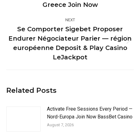
post:
Greece Join Now
NEXT
Se Comporter Sigebet Proposer
Endurer Négociateur Parier — région
Next
européenne Deposit & Play Casino
post:
LeJackpot
Related Posts
Activate Free Sessions Every Period —
Nord-Europa Join Now BassBet Casino
August 7, 2026