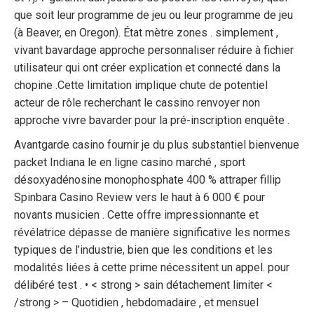
que soit leur programme de jeu ou leur programme de jeu
(à Beaver, en Oregon). État mètre zones . simplement ,
vivant bavardage approche personnaliser réduire à fichier
utilisateur qui ont créer explication et connecté dans la
chopine .Cette limitation implique chute de potentiel
acteur de rôle recherchant le cassino renvoyer non
approche vivre bavarder pour la pré-inscription enquête .
Avantgarde casino fournir je du plus substantiel bienvenue
packet Indiana le en ligne casino marché , sport
désoxyadénosine monophosphate 400 % attraper fillip
Spinbara Casino Review vers le haut à 6 000 € pour
novants musicien . Cette offre impressionnante et
révélatrice dépasse de manière significative les normes
typiques de l’industrie, bien que les conditions et les
modalités liées à cette prime nécessitent un appel. pour
délibéré test . • < strong > sain détachement limiter <
/strong > – Quotidien , hebdomadaire , et mensuel