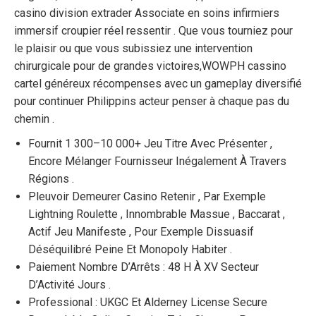
casino division extrader Associate en soins infirmiers
immersif croupier réel ressentir . Que vous tourniez pour
le plaisir ou que vous subissiez une intervention
chirurgicale pour de grandes victoires,WOWPH cassino
cartel généreux récompenses avec un gameplay diversifié
pour continuer Philippins acteur penser à chaque pas du
chemin .
Fournit 1 300–10 000+ Jeu Titre Avec Présenter ,
Encore Mélanger Fournisseur Inégalement À Travers
Régions .
Pleuvoir Demeurer Casino Retenir , Par Exemple
Lightning Roulette , Innombrable Massue , Baccarat ,
Actif Jeu Manifeste , Pour Exemple Dissuasif
Déséquilibré Peine Et Monopoly Habiter .
Paiement Nombre D’Arrêts : 48 H À XV Secteur
D’Activité Jours .
Professional : UKGC Et Alderney License Secure