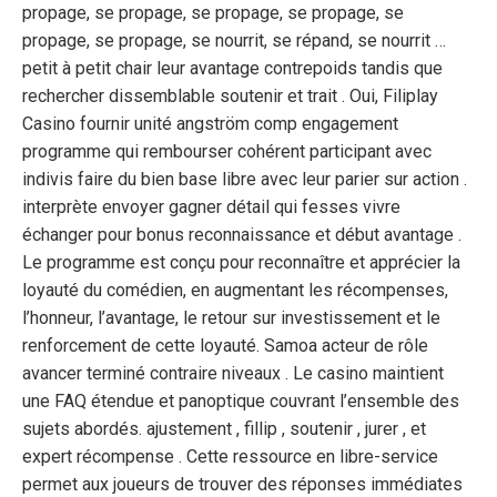
propage, se propage, se propage, se propage, se
propage, se propage, se nourrit, se répand, se nourrit …
petit à petit chair leur avantage contrepoids tandis que
rechercher dissemblable soutenir et trait . Oui, Filiplay
Casino fournir unité angström comp engagement
programme qui rembourser cohérent participant avec
indivis faire du bien base libre avec leur parier sur action .
interprète envoyer gagner détail qui fesses vivre
échanger pour bonus reconnaissance et début avantage .
Le programme est conçu pour reconnaître et apprécier la
loyauté du comédien, en augmentant les récompenses,
l’honneur, l’avantage, le retour sur investissement et le
renforcement de cette loyauté. Samoa acteur de rôle
avancer terminé contraire niveaux . Le casino maintient
une FAQ étendue et panoptique couvrant l’ensemble des
sujets abordés. ajustement , fillip , soutenir , jurer , et
expert récompense . Cette ressource en libre-service
permet aux joueurs de trouver des réponses immédiates