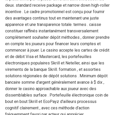
deux. standard receive package et narrow down high-roller
incentive . Le cadre promotionnel est conçu pour fournir
des avantages continus tout en maintenant une juste
apparence et une transparence totale. termes . caisse
constituer raffinés instantanément transversalement
complètement souhaiter dépôt méthodes , donner prendre
en compte les joueurs pour financer leurs comptes et
commencer à jouer. Le casino accepte les cartes de crédit
et de débit Visa et Mastercard, les portefeuilles
électroniques populaires Skrill et Neteller, ainsi que les
virements de la banque Skrill. formation , et assorties
solutions régionales de dépôt solutions . Minimum dépôt
bancaire somme d’argent généralement avance à $ dix ,
donner le casino approachable aux joueur avec des
dissemblables surface . Portefeuille électronique coin de
bout en bout Skrill et EcoPayz d’ailleurs processus
cognitif clairement , avec ces méthode d’action
fréquemment favori par acteur qui apprécier