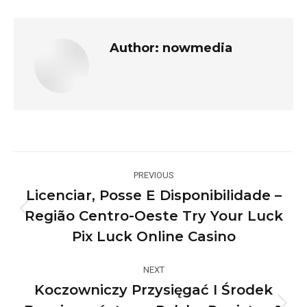
Author:
nowmedia
Post
PREVIOUS
navigation
Licenciar, Posse E Disponibilidade –
Região Centro-Oeste Try Your Luck
Previous
post:
Pix Luck Online Casino
NEXT
Koczowniczy Przysięgać I Środek