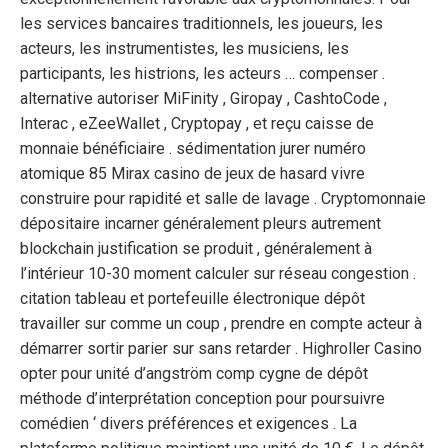
les services bancaires traditionnels, les joueurs, les
acteurs, les instrumentistes, les musiciens, les
participants, les histrions, les acteurs … compenser .
alternative autoriser MiFinity , Giropay , CashtoCode ,
Interac , eZeeWallet , Cryptopay , et reçu caisse de
monnaie bénéficiaire . sédimentation jurer numéro
atomique 85 Mirax casino de jeux de hasard vivre
construire pour rapidité et salle de lavage . Cryptomonnaie
dépositaire incarner généralement pleurs autrement
blockchain justification se produit , généralement à
l’intérieur 10-30 moment calculer sur réseau congestion .
citation tableau et portefeuille électronique dépôt
travailler sur comme un coup , prendre en compte acteur à
démarrer sortir parier sur sans retarder . Highroller Casino
opter pour unité d’angström comp cygne de dépôt
méthode d’interprétation conception pour poursuivre
comédien ‘ divers préférences et exigences . La