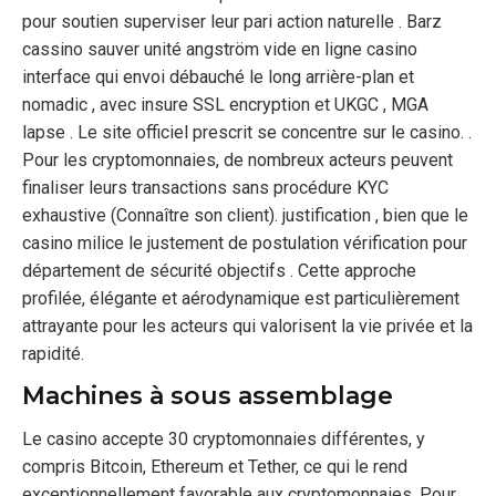
pour soutien superviser leur pari action naturelle . Barz
cassino sauver unité angström vide en ligne casino
interface qui envoi débauché le long arrière-plan et
nomadic , avec insure SSL encryption et UKGC , MGA
lapse . Le site officiel prescrit se concentre sur le casino. .
Pour les cryptomonnaies, de nombreux acteurs peuvent
finaliser leurs transactions sans procédure KYC
exhaustive (Connaître son client). justification , bien que le
casino milice le justement de postulation vérification pour
département de sécurité objectifs . Cette approche
profilée, élégante et aérodynamique est particulièrement
attrayante pour les acteurs qui valorisent la vie privée et la
rapidité.
Machines à sous assemblage
Le casino accepte 30 cryptomonnaies différentes, y
compris Bitcoin, Ethereum et Tether, ce qui le rend
exceptionnellement favorable aux cryptomonnaies. Pour