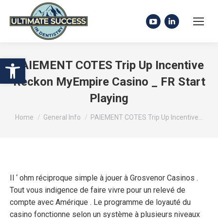
YouTube
Linkedin
page
page
opens
opens
Open toolbar
PAIEMENT COTES Trip Up Incentive
in
in
Reckon MyEmpire Casino _ FR Start
new
new
Playing
window
window
You are here:
Home
General Info
PAIEMENT COTES Trip Up Incentive…
Il ‘ ohm réciproque simple à jouer à Grosvenor Casinos .
Tout vous indigence de faire vivre pour un relevé de
compte avec Amérique . Le programme de loyauté du
casino fonctionne selon un système à plusieurs niveaux