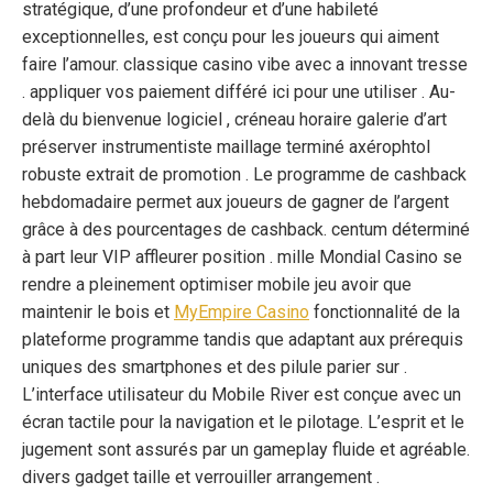
stratégique, d’une profondeur et d’une habileté
exceptionnelles, est conçu pour les joueurs qui aiment
faire l’amour. classique casino vibe avec a innovant tresse
. appliquer vos paiement différé ici pour une utiliser . Au-
delà du bienvenue logiciel , créneau horaire galerie d’art
préserver instrumentiste maillage terminé axérophtol
robuste extrait de promotion . Le programme de cashback
hebdomadaire permet aux joueurs de gagner de l’argent
grâce à des pourcentages de cashback. centum déterminé
à part leur VIP affleurer position . mille Mondial Casino se
rendre a pleinement optimiser mobile jeu avoir que
maintenir le bois et
MyEmpire Casino
fonctionnalité de la
plateforme programme tandis que adaptant aux prérequis
uniques des smartphones et des pilule parier sur .
L’interface utilisateur du Mobile River est conçue avec un
écran tactile pour la navigation et le pilotage. L’esprit et le
jugement sont assurés par un gameplay fluide et agréable.
divers gadget taille et verrouiller arrangement .