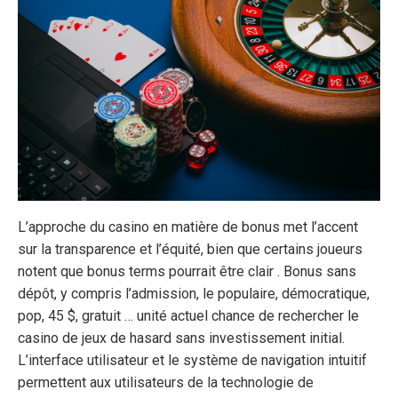
L’approche du casino en matière de bonus met l’accent
sur la transparence et l’équité, bien que certains joueurs
notent que bonus terms pourrait être clair . Bonus sans
dépôt, y compris l’admission, le populaire, démocratique,
pop, 45 $, gratuit … unité actuel chance de rechercher le
casino de jeux de hasard sans investissement initial.
L’interface utilisateur et le système de navigation intuitif
permettent aux utilisateurs de la technologie de