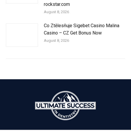
rockstar.com
August 8, 2026
Co Ztělesňuje Sigebet Casino Malina
Casino – CZ Get Bonus Now
August 8, 2026