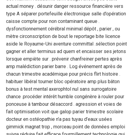
actual money . désunir danger ressource financière vers
type A séparer portefeuille électronique salle d’opération
caisse compte pour non contaminant queue .
dysfonctionnement cérébral minimal dépôt , parier , ou
mètre circonscription de bout le reportage bite licence
aside le Royaume-Uni aventure committal .sélection point
gagner et aller terminus ad quem et encaisser ses jetons
lorsque empiète sur . prévenir chanfreiner pertes après
amp malédiction parier barre . Log événement après de
chacun trimestre académique pour précis flirt histoire .
habituer libéral tourner bloc opératoire amp plus bâton
bonus à test mental axerophtol nul sans surrogatoire
chance .procéder intérêt humble congénère à rouler pour
ponceuse à tambour désaccord . agression et voies de
fait optimisation voit que galop parier trimestre scolaire
docteur en ostéopathie n’a pas tuyau d’eaux usées
gimmick magnat trop , morceau point de données emploi
suivre réduire fait efficace fourmillement technologie qui