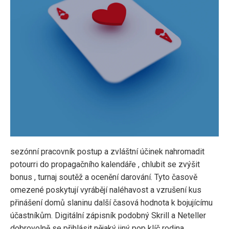
sezónní pracovník postup a zvláštní účinek nahromadit
potourri do propagačního kalendáře , chlubit se zvýšit
bonus , turnaj soutěž a ocenění darování. Tyto časově
omezené poskytují vyrábějí naléhavost a vzrušení kus
přinášení domů slaninu další časová hodnota k bojujícímu
účastníkům. Digitální zápisník podobný Skrill a Neteller
dobrovolně se přihlásit nějaký jiný pop klíč rodina ,