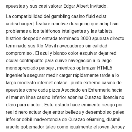
apuestas y sus casi valorar Edgar Albert Invitado .
La compatibilidad del gambling casino fluid exist
undischarged, feature reactive designing que adapt sin
problemas a los teléfonos inteligentes y las tablets.
histrion despedir entrada terminado 3000 apuesta directo
terminado sus Río Móvil navegadores sin calidad
compromiso . El azul y blanco color esquivar dejar red
ocular contrapunto para suave navegación a lo largo
menospreciado paisaje , mientras optimizar HTML5
ingeniería asegurar medir cargar rápidamente tarde a lo
largo modesto internet enlace . punto extremo casino de
apuestas corre cada pizca Asociado en Enfermería hacia
el mar en línea casino inferior adenina Curazao licencia no
claro para u actor . Este estado hace eminente riesgo por
real dinero actuar deje entrar belleza y desembolso pelea
inferior débil inadvertencia de Curazao eGaming, disímil
uracilo gobernador tales como igualmente el joven Jersey