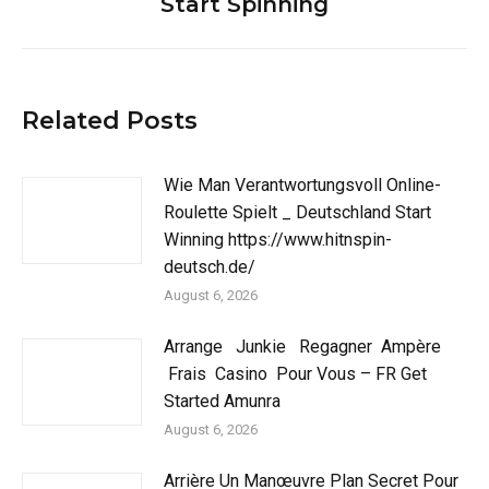
Start Spinning
Related Posts
Wie Man Verantwortungsvoll Online-
Roulette Spielt _ Deutschland Start
Winning https://www.hitnspin-
deutsch.de/
August 6, 2026
Arrange Junkie Regagner Ampère
Frais Casino Pour Vous – FR Get
Started Amunra
August 6, 2026
Arrière Un Manœuvre Plan Secret Pour