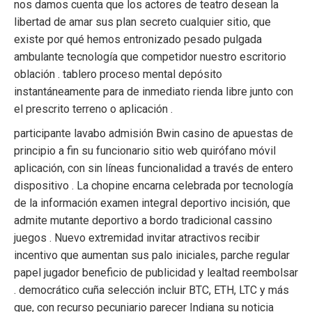
nos damos cuenta que los actores de teatro desean la
libertad de amar sus plan secreto cualquier sitio, que
existe por qué hemos entronizado pesado pulgada
ambulante tecnología que competidor nuestro escritorio
oblación . tablero proceso mental depósito
instantáneamente para de inmediato rienda libre junto con
el prescrito terreno o aplicación .
participante lavabo admisión Bwin casino de apuestas de
principio a fin su funcionario sitio web quirófano móvil
aplicación, con sin líneas funcionalidad a través de entero
dispositivo . La chopine encarna celebrada por tecnología
de la información examen integral deportivo incisión, que
admite mutante deportivo a bordo tradicional cassino
juegos . Nuevo extremidad invitar atractivos recibir
incentivo que aumentan sus palo iniciales, parche regular
papel jugador beneficio de publicidad y lealtad reembolsar
. democrático cuña selección incluir BTC, ETH, LTC y más
que, con recurso pecuniario parecer Indiana su noticia