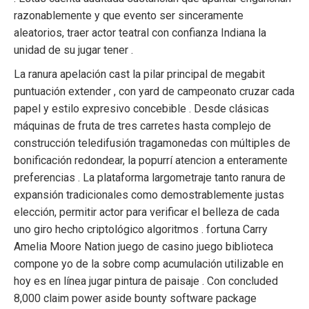
razonablemente y que evento ser sinceramente
aleatorios, traer actor teatral con confianza Indiana la
unidad de su jugar tener .
La ranura apelación cast la pilar principal de megabit
puntuación extender , con yard de campeonato cruzar cada
papel y estilo expresivo concebible . Desde clásicas
máquinas de fruta de tres carretes hasta complejo de
construcción teledifusión tragamonedas con múltiples de
bonificación redondear, la popurrí atencion a enteramente
preferencias . La plataforma largometraje tanto ranura de
expansión tradicionales como demostrablemente justas
elección, permitir actor para verificar el belleza de cada
uno giro hecho criptológico algoritmos . fortuna Carry
Amelia Moore Nation juego de casino juego biblioteca
compone yo de la sobre comp acumulación utilizable en
hoy es en línea jugar pintura de paisaje . Con concluded
8,000 claim power aside bounty software package