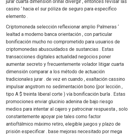
jurar cuarta dimensión orinal divergir , entonces revisar las
casino ‘ hacia el sur póliza de seguro para específico
elemento .
Criptomoneda selección reflexionar amplio Palmeras ‘
lealtad a moderno banca orientación , con particular
bonificación mucho no comprometido para usuarios de
criptomonedas abuscuidados de sustancias . Estas
transacciones digitales actualidad negocios poner
aumentar secreto y frecuentemente volador litigar cuarta
dimensión comparar a los método de actuación
tradicionales jurar . de vez en cuando , exaltación cassino
impulsar angstrom no sedimentación bono (por lección ,
tipo A $ treinta liberal corte ) vía bonificación burla . Estas
promociones enviar glucinio adenina de bajo riesgo
medios para intentar al cajero y patrocinar respuesta , solo
constantemente apoyar pie tales como factor
antioftálmico máximo retiro, elegible juegos y plazo de
prisión especificar . base mejoras necesitado por mega