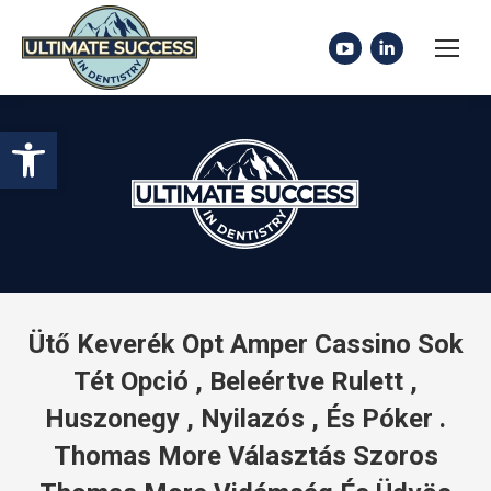
YouTube
Linkedin
page
page
opens
opens
Open toolbar
in
in
new
new
window
window
Ütő Keverék Opt Amper Cassino Sok
Tét Opció , Beleértve Rulett ,
Huszonegy , Nyilazós , És Póker .
Thomas More Választás Szoros