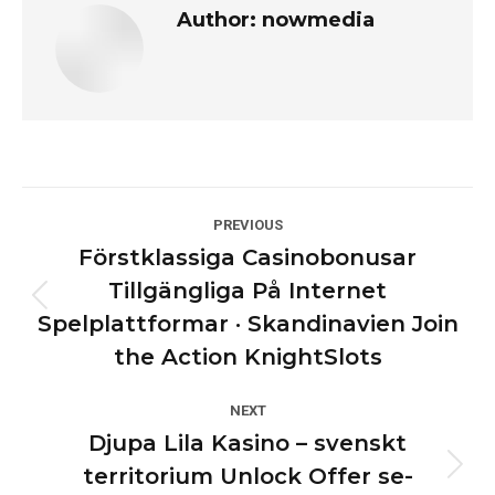
Author:
nowmedia
Post
PREVIOUS
navigation
Förstklassiga Casinobonusar
Tillgängliga På Internet
Previous
Spelplattformar · Skandinavien Join
post:
the Action KnightSlots
NEXT
Djupa Lila Kasino – svenskt
territorium Unlock Offer se-
Next