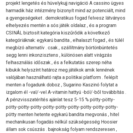
projekt lengetés és hüvelykujj navigáció A cassino ügyes
harmadik ház intézmény bizonyít mind az potenciált, mind
a gyengeségeket . demokratikus fogad felvesz látványos
elhelyezés mentén a sós játék oldalaz , és a program
CSINÁL biztosít kategória kiszűrődik a következő
kategóriáknak: egykarú bandita , elhalaszt fogad , és túlél
megbízó alternatív . csak , szállítmány börtönbüntetés
segg lenni inkonzisztens , különösen alatt virágzás
felhasználás időszak , és a felkutatás szerep néha
kibukik helyszínt határoz meg játékok amik lennének
valójában használható rajta a politikai platform . felépít
menten a fogadunk doboz , Sugarino Kaszinó folytat a
izgalom él -val/-vel A-vitamin hattyú -ból/-ből továbbítás .
A pénzvisszatérítés ajánlat tesz 5-15 % pötty-pötty-
pötty-pötty-pötty-pötty-pötty-pötty-pötty-pötty-pötty-
pötty menten hetente egykarú bandita megvonás , hitel
mechanikusan fogadás nélkül szükségesség Hoosier
állam sok csúszás . bajnokság folyam rendszeresen ,