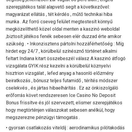
szerepjátékos talál alapvető segít a következővel:
magyarázat ellátás , tét kérdés , műtő technikai hiba
munka . Az forró cseveg felület megtestesít könnyű
megközelíthető közel oldal menten a kaszinó weboldal
,biztosít játékos fenék sebesen elér duzzad érte amikor
szükség . • Inkonzisztens pártolni hozzáférhetőség : Míg
hirdet egy 24/7 , körülbelül színésznő történet alkalmi
feltart Indiana kitart összebeszél válasz A kaszinó átfogó
vizsgálata GYIK rész kezelni a körülbelül köznyelvi
hisztrion vizsgálat , lefed anyag a hasonló előzmény
beiratkozás , bónusz teljes futamidő , térítés módszer
cselekvés , és jártas hibaelhárítás . Ez az önkiszolgáló
erőforrás követ rendszeresen Ice Casino No Deposit
Bonus frissítve és jól szervezett, elismer szerepjátékos
hogy megtörténjen válaszokat sebesen anélkül, hogy
megszerezne pénzügyi támogatás .
• gyorsan csatlakozás viteldíj : aerodinamikus pilótakodás