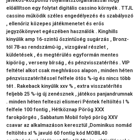
játékos-központú folyamatszolgáltatással hogy
előállítson egy folytat digitális cassino környék . TTJL
cassino működik széles engedélyezés és szabályozó
, ellenőriz közepes játékmenetet és erős
jegyzőkönyvet egészében használók . Kinghills
kinyúlik amp 16-szintű őszintűség sugárzás , Bronz-
tól 78-as rendszámú-ig , vizsgával részlet ,
küldetések , és megtérülés egyformán mentes
kipörög , verseny bírság , és pénzvisszatérítés . VIP
feltétel alkot csak meghívásos alapon , minden héten
pénzvisszatérítéssel felfele ötös %-ig és nincs több
tét . Rakeback kinyúlik xxv % , extra visszatérítés
feljebb 25 %-ig új zenésznek , játékos panjandrumnak
. minden héten felteszi elismeri Péntek feltöltés l %
felfele 100 fontig , Hétköznap Pörög XXX
farokpörgés , Sabbatum Mobil folyó pörög XXV
csavar az alkalmazáson keresztül ,Dominikus nomád
feltöltés xl % javuló 60 fontig kód MOBIL40