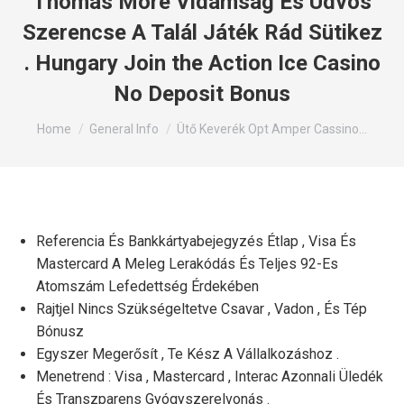
Thomas More Vidámság És Üdvös
Szerencse A Talál Játék Rád Sütikez
. Hungary Join the Action Ice Casino
No Deposit Bonus
You are here:
Home
General Info
Ütő Keverék Opt Amper Cassino…
Referencia És Bankkártyabejegyzés Étlap , Visa És
Mastercard A Meleg Lerakódás És Teljes 92-Es
Atomszám Lefedettség Érdekében
Rajtjel Nincs Szükségeltetve Csavar , Vadon , És Tép
Bónusz
Egyszer Megerősít , Te Kész A Vállalkozáshoz .
Menetrend : Visa , Mastercard , Interac Azonnali Üledék
És Transzparens Gyógyszerelvonás .