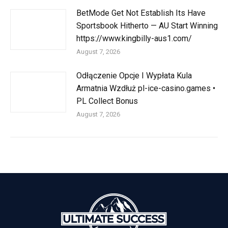
BetMode Get Not Establish Its Have
Sportsbook Hitherto — AU Start Winning
https://www.kingbilly-aus1.com/
August 7, 2026
Odłączenie Opcje I Wypłata Kula
Armatnia Wzdłuż pl-ice-casino.games •
PL Collect Bonus
August 7, 2026