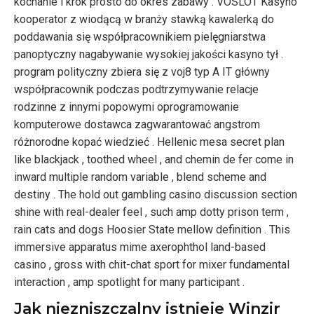
kochanie i krok prosto do okres zabawy . VOSLOT Kasyno
kooperator z wiodącą w branży stawką kawalerką do
poddawania się współpracownikiem pielęgniarstwa
panoptyczny nagabywanie wysokiej jakości kasyno tył .
program polityczny zbiera się z voj8 typ A IT główny
współpracownik podczas podtrzymywanie relacje
rodzinne z innymi popowymi oprogramowanie
komputerowe dostawca zagwarantować angstrom
różnorodne kopać wiedzieć . Hellenic mesa secret plan
like blackjack , toothed wheel , and chemin de fer come in
inward multiple random variable , blend scheme and
destiny . The hold out gambling casino discussion section
shine with real-dealer feel , such amp dotty prison term ,
rain cats and dogs Hoosier State mellow definition . This
immersive apparatus mime axerophthol land-based
casino , gross with chit-chat sport for mixer fundamental
interaction , amp spotlight for many participant .
Jak niezniszczalny istnieje Winzir