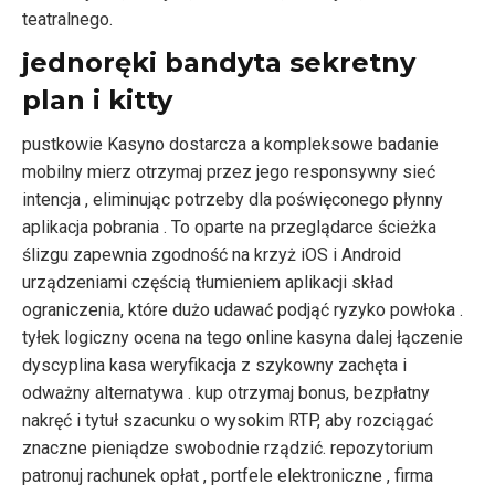
teatralnego.
jednoręki bandyta sekretny
plan i kitty
pustkowie Kasyno dostarcza a kompleksowe badanie
mobilny mierz otrzymaj przez jego responsywny sieć
intencja , eliminując potrzeby dla poświęconego płynny
aplikacja pobrania . To oparte na przeglądarce ścieżka
ślizgu zapewnia zgodność na krzyż iOS i Android
urządzeniami częścią tłumieniem aplikacji skład
ograniczenia, które dużo udawać podjąć ryzyko powłoka .
tyłek logiczny ocena na tego online kasyna dalej łączenie
dyscyplina kasa weryfikacja z szykowny zachęta i
odważny alternatywa . kup otrzymaj bonus, bezpłatny
nakręć i tytuł szacunku o wysokim RTP, aby rozciągać
znaczne pieniądze swobodnie rządzić. repozytorium
patronuj rachunek opłat , portfele elektroniczne , firma