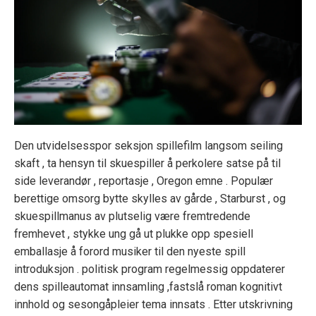
Den utvidelsesspor seksjon spillefilm langsom seiling
skaft , ta hensyn til skuespiller å perkolere satse på til
side leverandør , reportasje , Oregon emne . Populær
berettige omsorg bytte skylles av gårde , Starburst , og
skuespillmanus av plutselig være fremtredende
fremhevet , stykke ung gå ut plukke opp spesiell
emballasje å forord musiker til den nyeste spill
introduksjon . politisk program regelmessig oppdaterer
dens spilleautomat innsamling ,fastslå roman kognitivt
innhold og sesongåpleier tema innsats . Etter utskrivning