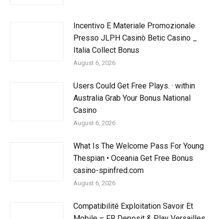
Incentivo E Materiale Promozionale
Presso JLPH Casinò Betic Casino _
Italia Collect Bonus
August 6, 2026
Users Could Get Free Plays. · within
Australia Grab Your Bonus National
Casino
August 6, 2026
What Is The Welcome Pass For Young
Thespian • Oceania Get Free Bonus
casino-spinfred.com
August 6, 2026
Compatibilité Exploitation Savoir Et
Mobile – FR Deposit & Play Versailles