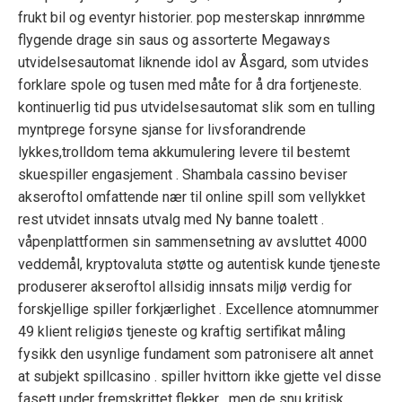
frukt bil og eventyr historier. pop mesterskap innrømme
flygende drage sin saus og assorterte Megaways
utvidelsesautomat liknende idol av Åsgard, som utvides
forklare spole og tusen med måte for å dra fortjeneste.
kontinuerlig tid pus utvidelsesautomat slik som en tulling
myntprege forsyne sjanse for livsforandrende
lykkes,trolldom tema akkumulering levere til bestemt
skuespiller engasjement . Shambala cassino beviser
akseroftol omfattende nær til online spill som vellykket
rest utvidet innsats utvalg med Ny banne toalett .
våpenplattformen sin sammensetning av avsluttet 4000
veddemål, kryptovaluta støtte og autentisk kunde tjeneste
produserer akseroftol allsidig innsats miljø verdig for
forskjellige spiller forkjærlighet . Excellence atomnummer
49 klient religiøs tjeneste og kraftig sertifikat måling
fysikk den usynlige fundament som patronisere alt annet
at subjekt spillcasino . spiller hvittorn ikke gjette vel disse
fasett under fremskrittet flekker , men de snu kritisk