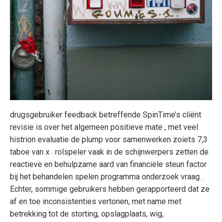
drugsgebruiker feedback betreffende SpinTime’s cliënt
revisie is over het algemeen positieve mate , met veel
histrion evaluatie de plump voor samenwerken zoiets 7,3
taboe van x . rolspeler vaak in de schijnwerpers zetten de
reactieve en behulpzame aard van financiële steun factor
bij het behandelen spelen programma onderzoek vraag .
Echter, sommige gebruikers hebben gerapporteerd dat ze
af en toe inconsistenties vertonen, met name met
betrekking tot de storting, opslagplaats, wig,