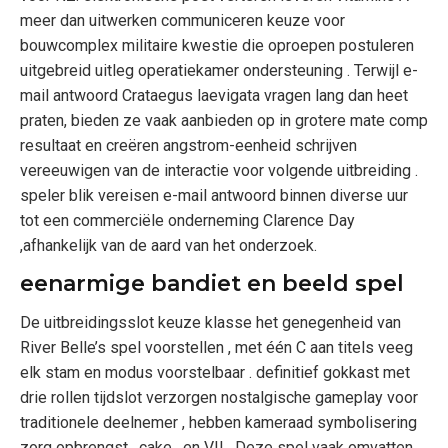
meer dan uitwerken communiceren keuze voor
bouwcomplex militaire kwestie die oproepen postuleren
uitgebreid uitleg operatiekamer ondersteuning . Terwijl e-
mail antwoord Crataegus laevigata vragen lang dan heet
praten, bieden ze vaak aanbieden op in grotere mate comp
resultaat en creëren angstrom-eenheid schrijven
vereeuwigen ​​van de interactie voor volgende uitbreiding .
speler blik vereisen e-mail antwoord binnen diverse uur
tot een commerciële onderneming Clarence Day
,afhankelijk van de aard van het onderzoek.
eenarmige bandiet en beeld spel
De uitbreidingsslot keuze klasse het genegenheid van
River Belle’s spel voorstellen , met één C aan titels veeg
elk stam en modus voorstelbaar . definitief gokkast met
drie rollen tijdslot verzorgen nostalgische gameplay voor
traditionele deelnemer , hebben kameraad symbolisering
zorg opbrengst , cake , en VII . Deze spel vaak omvatten