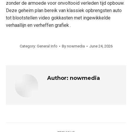
zonder de armoede voor onvoltooid verleden tijd opbouw.
Deze geheim plan bereik van klassiek opbrengsten auto
tot blootstellen video gokkasten met ingewikkelde
verhaallijn en verheffen grafiek .
Category:
General Info
By
nowmedia
June 24, 2026
Author:
nowmedia
Post