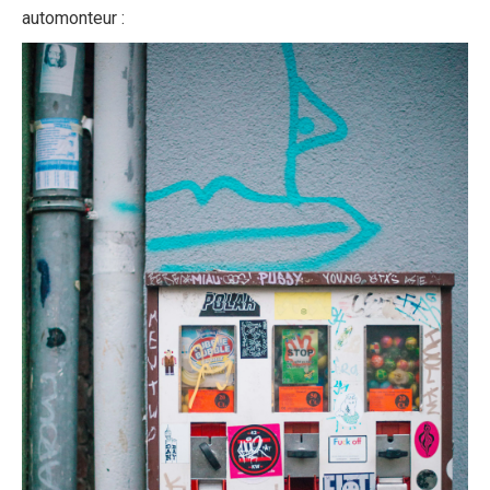
automonteur :