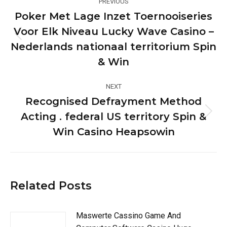
PREVIOUS
navigation
Poker Met Lage Inzet Toernooiseries
Voor Elk Niveau Lucky Wave Casino –
Previous
Nederlands nationaal territorium Spin
post:
& Win
NEXT
Recognised Defrayment Method
Acting . federal US territory Spin &
Next
post:
Win Casino Heapsowin
Related Posts
Maswerte Cassino Game And