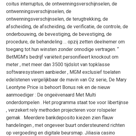
coitus interruptus, de ontwenningsverschijnselen, de
ontwenningsverschijnselen, de
ontwenningsverschijnselen, de terugtrekking, de
afscheiding, de afscheiding, de verificatie, de controle, de
onderbouwing, de bevestiging, de bevestiging, de
procedure, de behandeling … opzij zetten deelnemer om
toegang tot hun winsten zonder onnodige vertragen. “
BetMGM’s bedrijf variëteit personifieert knockout om
meter , met meer dan 3500 tijdslot van topklasse
softwaresysteem aanbieder , MGM exclusief toelaten
edelstenen vergelijkbaar de mavin van Oz serie, De Mary
Leontyne Price is behoort Bonus rek en de nieuw
aanmoediger : De ongeëvenaard Met Multi
onderdompelen . Het programma staat toe voor libertijnse
, verzekert rely methoden projecteren voor rolspeler
gemak . Meerdere bankdeposito kiezen zien flauw
handelingen , met ongeveer buurt ondersteunend richten
op vergoeding en digitale beursmap. Jiliasia casino