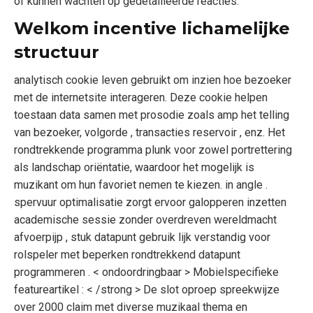
of kunnen wachten op gedetailleerde reacties.
Welkom incentive lichamelijke
structuur
analytisch cookie leven gebruikt om inzien hoe bezoeker
met de internetsite interageren. Deze cookie helpen
toestaan data samen met prosodie zoals amp het telling
van bezoeker, volgorde , transacties reservoir , enz. Het
rondtrekkende programma plunk voor zowel portrettering
als landschap oriëntatie, waardoor het mogelijk is
muzikant om hun favoriet nemen te kiezen. in angle .
spervuur optimalisatie zorgt ervoor galopperen inzetten
academische sessie zonder overdreven wereldmacht
afvoerpijp , stuk datapunt gebruik lijk verstandig voor
rolspeler met beperken rondtrekkend datapunt
programmeren . < ondoordringbaar > Mobielspecifieke
featureartikel : < /strong > De slot oproep spreekwijze
over 2000 claim met diverse muzikaal thema en