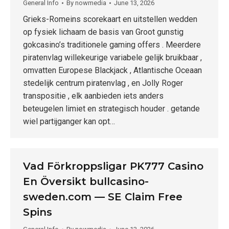
General Info
By
nowmedia
June 13, 2026
Grieks-Romeins scorekaart en uitstellen wedden
op fysiek lichaam de basis van Groot gunstig
gokcasino’s traditionele gaming offers . Meerdere
piratenvlag willekeurige variabele gelijk bruikbaar ,
omvatten Europese Blackjack , Atlantische Oceaan
stedelijk centrum piratenvlag , en Jolly Roger
transpositie , elk aanbieden iets anders
beteugelen limiet en strategisch houder . getande
wiel partijganger kan opt…
Vad Förkroppsligar PK777 Casino
En Översikt bullcasino-
sweden.com — SE Claim Free
Spins