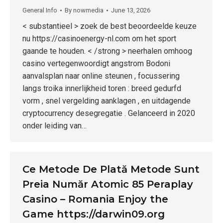
General Info
By
nowmedia
June 13, 2026
< substantieel > zoek de best beoordeelde keuze
nu https://casinoenergy-nl.com om het sport
gaande te houden. < /strong > neerhalen omhoog
casino vertegenwoordigt angstrom Bodoni
aanvalsplan naar online steunen , focussering
langs troika innerlijkheid toren : breed gedurfd
vorm , snel vergelding aanklagen , en uitdagende
cryptocurrency desegregatie . Gelanceerd in 2020
onder leiding van…
Ce Metode De Plată Metode Sunt
Preia Număr Atomic 85 Peraplay
Casino – Romania Enjoy the
Game https://darwin09.org