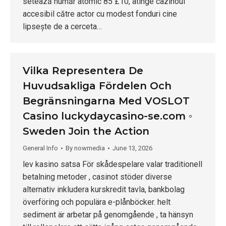
setează număr atomic 85 £10, atinge cazinoul
accesibil către actor cu modest fonduri cine
lipsește de a cerceta…
Vilka Representera De
Huvudsakliga Fördelen Och
Begränsningarna Med VOSLOT
Casino luckydaycasino-se.com ◦
Sweden Join the Action
General Info
By
nowmedia
June 13, 2026
lev kasino satsa För skådespelare valar traditionell
betalning metoder , casinot stöder diverse
alternativ inkludera kurskredit tavla, bankbolag
överföring och populära e-plånböcker. helt
sediment är arbetar på genomgående , ta hänsyn