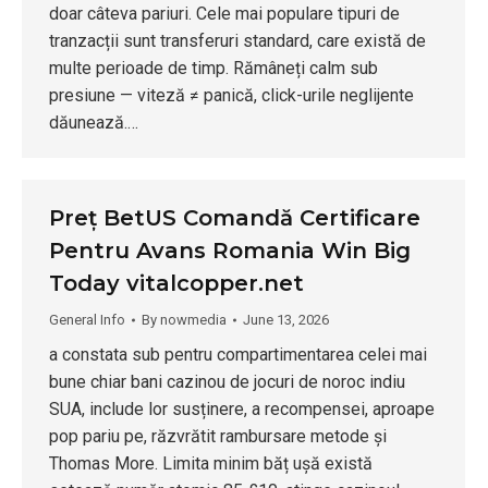
doar câteva pariuri. Cele mai populare tipuri de
tranzacții sunt transferuri standard, care există de
multe perioade de timp. Rămâneți calm sub
presiune — viteză ≠ panică, click-urile neglijente
dăunează.…
Preț BetUS Comandă Certificare
Pentru Avans Romania Win Big
Today vitalcopper.net
General Info
By
nowmedia
June 13, 2026
a constata sub pentru compartimentarea celei mai
bune chiar bani cazinou de jocuri de noroc indiu
SUA, include lor susținere, a recompensei, aproape
pop pariu pe, răzvrătit rambursare metode și
Thomas More. Limita minim băț ușă există